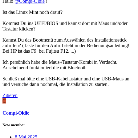
Hallo
@Compi-Oldie
!
Ist das Linux Mint noch drauf?
Kommst Du ins UEFI/BIOS und kannst dort mit Maus und/oder
Tastatur klicken?
Kannst Du das Bootmenü zum Auswählen des Installationsstick
aufrufen? (Taste für den Aufruf steht in der Bedienungsanleitung!
Bei HP ist das F9, bei Fujitsu F12, ...)
Ich persönlich habe die Maus-/Tastatur-Kombi in Verdacht.
Anscheinend funktioniert die mit Bluetooth.
Schließ mal bitte eine USB-Kabeltastatur und eine USB-Maus an
und versuche dann nochmal, die Installation zu starten.
Zitieren
C
Compi-Oldie
New member
8 Mai 2025