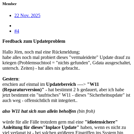
Member
22 Nov. 2025
#4
Feedback zum Updateproblem
Hallo Jörn, noch mal eine Rückmeldung;
habe alles noch mal probiert dieses "vermaleideite" Update drauf zu
kriegen (Problemsuchtool = "nichts gefunden", Gdata ausgeschaltet,
untersch. Zeiten) - hat alles nix gebracht..
Gestern
:
erschien auf einmal im
Updatebereich
---->
"W11
(Reparaturversion)" -
hat bestimmt 2 h gedauert, aber ich habe
jetzt bestimmt ein "taufrisches" W11 - dieses "Sicherheitsupdate" ist
auch weg - offensichtlich mit integriert..
also W11 hat sich nun allein beholfen
(bin froh)
würde für alle Fälle trotzdem gern mal eine
"idiotensichere"
Anleitung für dieses"Inplace Update"
haben, wenn es nicht zu
viel verlangt ist - bei solchen größeren Eingriffen ins System bin