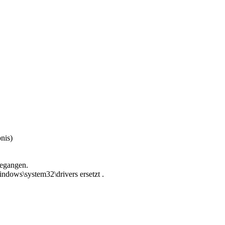
nis)
gegangen.
ndows\system32\drivers ersetzt .