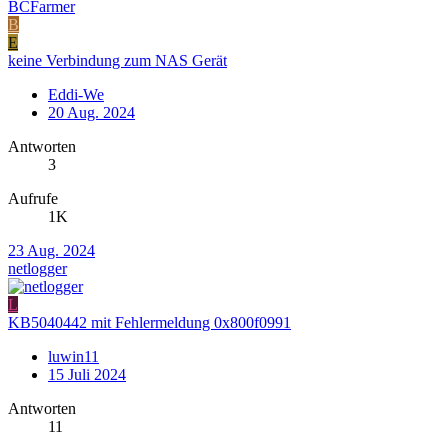
BCFarmer
B
E
keine Verbindung zum NAS Gerät
Eddi-We
20 Aug. 2024
Antworten
3
Aufrufe
1K
23 Aug. 2024
netlogger
L
KB5040442 mit Fehlermeldung 0x800f0991
luwin11
15 Juli 2024
Antworten
11