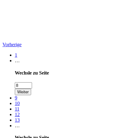
Vorherige
1
…
Wechsle zu Seite
Weiter
9
10
11
12
13
…
Wechsle zu Seite