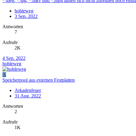
*.jpeg, *.jpg, *.mkv und *.mp4 lassen sich nicht zuordnen noch einm
hohleweg
3 Sep. 2022
Antworten
7
Aufrufe
2K
4 Sep. 2022
hohleweg
A
Speicherpool aus externen Festplatten
Arkadenfeuer
31 Aug. 2022
Antworten
2
Aufrufe
1K