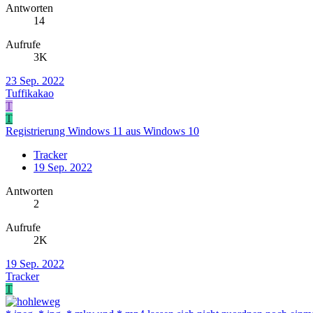
Antworten
14
Aufrufe
3K
23 Sep. 2022
Tuffikakao
T
T
Registrierung Windows 11 aus Windows 10
Tracker
19 Sep. 2022
Antworten
2
Aufrufe
2K
19 Sep. 2022
Tracker
T